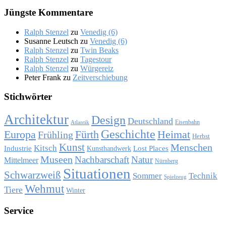
Jüng­ste Kom­men­ta­re
Ralph Stenzel
zu
Ve­ne­dig (6)
Susanne Leutsch
zu
Ve­ne­dig (6)
Ralph Stenzel
zu
Twin Beaks
Ralph Stenzel
zu
Ta­ges­tour
Ralph Stenzel
zu
Wür­ge­reiz
Peter Frank
zu
Zeit­ver­schie­bung
Stich­wör­ter
Architektur
Design
Deutschland
Eisenbahn
Atlantik
Geschichte
Europa
Fürth
Heimat
Frühling
Herbst
Kunst
Menschen
Kitsch
Industrie
Lost Places
Kunsthandwerk
Museen
Nachbarschaft
Natur
Mittelmeer
Nürnberg
Situationen
Schwarzweiß
Sommer
Technik
Spielzeug
Wehmut
Tiere
Winter
Ser­vice