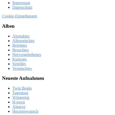
Im­pres­sum
Da­ten­schutz
Cookie-Einstellungen
Al­ben
Abstraktes
Allegorisches
Bereistes
Besuchtes
Hervorgehobenes
Kurioses
Serielles
Vermischtes
Neue­ste Auf­nah­men
Twin Beaks
Ta­ges­tour
Wür­ge­reiz
H‑town
Al­gar­ve
Her­zens­wunsch