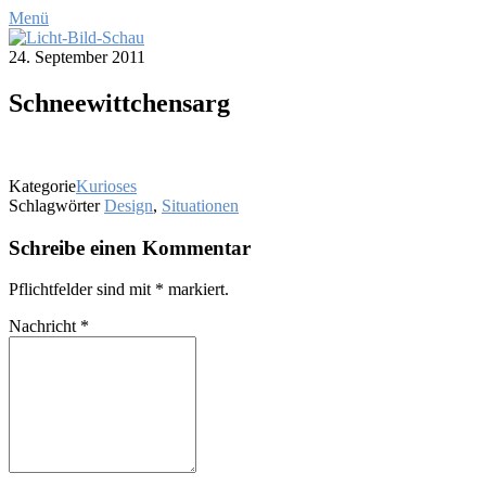
Menü
24. September 2011
Schnee­witt­chen­sarg
Kategorie
Kurioses
Schlagwörter
Design
,
Situationen
Schreibe einen Kommentar
Pflichtfelder sind mit
*
markiert.
Nachricht
*