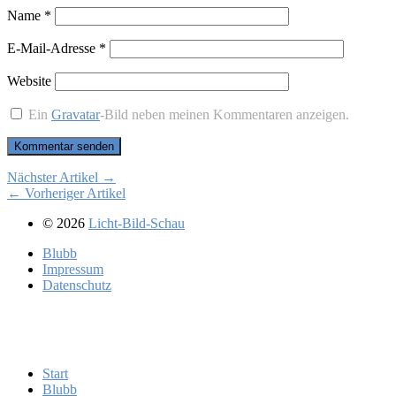
Name
*
E-Mail-Adresse
*
Website
Ein
Gravatar
-Bild neben meinen Kommentaren anzeigen.
Nächster Artikel →
← Vorheriger Artikel
© 2026
Licht-Bild-Schau
Blubb
Im­pres­sum
Da­ten­schutz
Start
Blubb