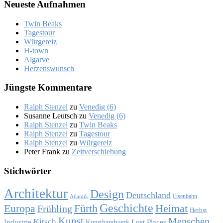
Neue­ste Auf­nah­men
Twin Beaks
Ta­ges­tour
Wür­ge­reiz
H‑town
Al­gar­ve
Her­zens­wunsch
Jüng­ste Kom­men­ta­re
Ralph Stenzel
zu
Ve­ne­dig (6)
Susanne Leutsch
zu
Ve­ne­dig (6)
Ralph Stenzel
zu
Twin Beaks
Ralph Stenzel
zu
Ta­ges­tour
Ralph Stenzel
zu
Wür­ge­reiz
Peter Frank
zu
Zeit­ver­schie­bung
Stich­wör­ter
Architektur
Design
Deutschland
Eisenbahn
Atlantik
Geschichte
Europa
Fürth
Heimat
Frühling
Herbst
Kunst
Menschen
Kitsch
Industrie
Lost Places
Kunsthandwerk