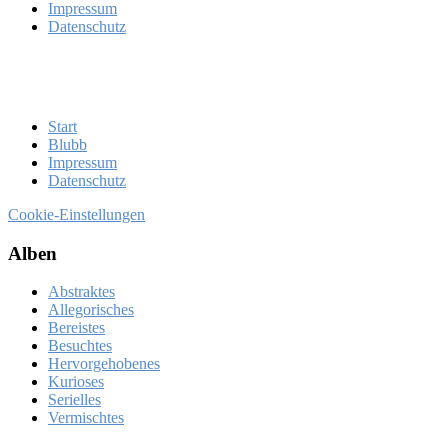
Im­pres­sum
Da­ten­schutz
Start
Blubb
Im­pres­sum
Da­ten­schutz
Cookie-Einstellungen
Al­ben
Abstraktes
Allegorisches
Bereistes
Besuchtes
Hervorgehobenes
Kurioses
Serielles
Vermischtes