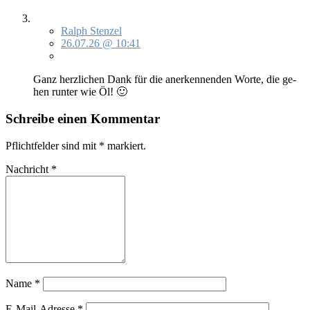
Ralph Stenzel
26.07.26 @ 10:41
Ganz herz­li­chen Dank für die an­er­ken­nen­den Wor­te, die ge­
hen run­ter wie Öl! 🙂
Schreibe einen Kommentar
Pflichtfelder sind mit
*
markiert.
Nachricht
*
Name
*
E-Mail-Adresse
*