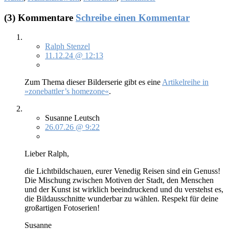
(3) Kommentare
Schreibe einen Kommentar
Ralph Stenzel
11.12.24 @ 12:13
Zum The­ma die­ser Bil­der­se­rie gibt es ei­ne
Ar­ti­kel­rei­he in
»zonebattler’s ho­me­zo­ne«
.
Susanne Leutsch
26.07.26 @ 9:22
Lie­ber Ralph,
die Licht­bild­schau­en, eu­rer Ve­ne­dig Rei­sen sind ein Ge­nuss!
Die Mi­schung zwi­schen Mo­ti­ven der Stadt, den Men­schen
und der Kunst ist wirk­lich be­ein­druckend und du ver­stehst es,
die Bild­aus­schnit­te wun­der­bar zu wäh­len. Re­spekt für dei­ne
groß­ar­ti­gen Fo­to­se­ri­en!
Su­san­ne