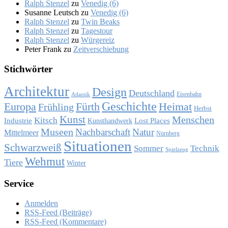
Ralph Stenzel
zu
Ve­ne­dig (6)
Susanne Leutsch
zu
Ve­ne­dig (6)
Ralph Stenzel
zu
Twin Beaks
Ralph Stenzel
zu
Ta­ges­tour
Ralph Stenzel
zu
Wür­ge­reiz
Peter Frank
zu
Zeit­ver­schie­bung
Stich­wör­ter
Architektur
Design
Deutschland
Eisenbahn
Atlantik
Geschichte
Europa
Fürth
Heimat
Frühling
Herbst
Kunst
Menschen
Kitsch
Industrie
Lost Places
Kunsthandwerk
Museen
Nachbarschaft
Natur
Mittelmeer
Nürnberg
Situationen
Schwarzweiß
Sommer
Technik
Spielzeug
Wehmut
Tiere
Winter
Ser­vice
Anmelden
RSS-Feed (Beiträge)
RSS-Feed (Kommentare)