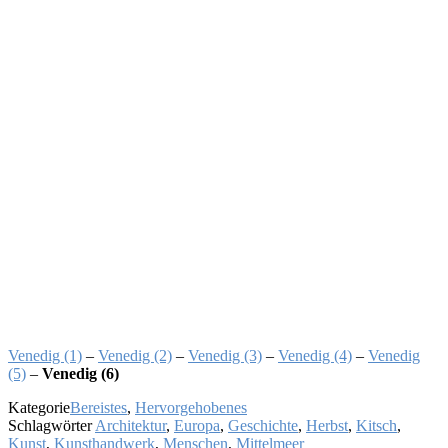
Ve­ne­dig (1)
–
Ve­ne­dig (2)
–
Ve­ne­dig (3)
–
Ve­ne­dig (4)
–
Ve­ne­dig
(5)
–
Ve­ne­dig (6)
Kategorie
Bereistes
,
Hervorgehobenes
Schlagwörter
Architektur
,
Europa
,
Geschichte
,
Herbst
,
Kitsch
,
Kunst
,
Kunsthandwerk
,
Menschen
,
Mittelmeer