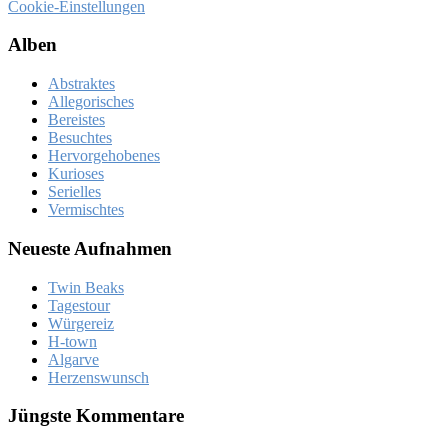
Cookie-Einstellungen
Al­ben
Abstraktes
Allegorisches
Bereistes
Besuchtes
Hervorgehobenes
Kurioses
Serielles
Vermischtes
Neue­ste Auf­nah­men
Twin Beaks
Ta­ges­tour
Wür­ge­reiz
H‑town
Al­gar­ve
Her­zens­wunsch
Jüng­ste Kom­men­ta­re