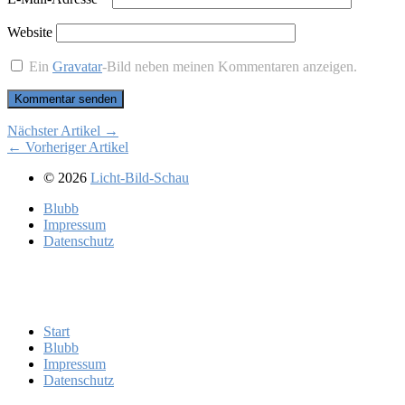
Website
Ein
Gravatar
-Bild neben meinen Kommentaren anzeigen.
Nächster Artikel →
← Vorheriger Artikel
© 2026
Licht-Bild-Schau
Blubb
Im­pres­sum
Da­ten­schutz
Start
Blubb
Im­pres­sum
Da­ten­schutz