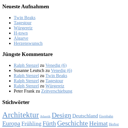
Neue­ste Auf­nah­men
Twin Beaks
Ta­ges­tour
Wür­ge­reiz
H‑town
Al­gar­ve
Her­zens­wunsch
Jüng­ste Kom­men­ta­re
Ralph Stenzel
zu
Ve­ne­dig (6)
Susanne Leutsch
zu
Ve­ne­dig (6)
Ralph Stenzel
zu
Twin Beaks
Ralph Stenzel
zu
Ta­ges­tour
Ralph Stenzel
zu
Wür­ge­reiz
Peter Frank
zu
Zeit­ver­schie­bung
Stich­wör­ter
Architektur
Design
Deutschland
Eisenbahn
Atlantik
Geschichte
Europa
Fürth
Heimat
Frühling
Herbst