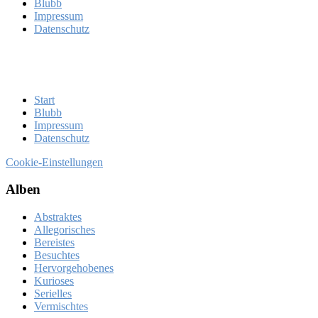
Blubb
Im­pres­sum
Da­ten­schutz
Start
Blubb
Im­pres­sum
Da­ten­schutz
Cookie-Einstellungen
Al­ben
Abstraktes
Allegorisches
Bereistes
Besuchtes
Hervorgehobenes
Kurioses
Serielles
Vermischtes