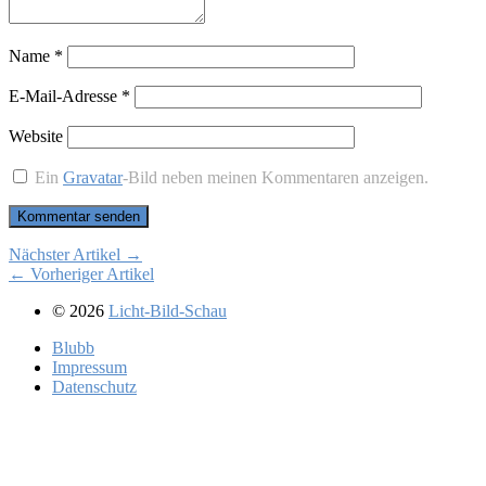
Name
*
E-Mail-Adresse
*
Website
Ein
Gravatar
-Bild neben meinen Kommentaren anzeigen.
Nächster Artikel →
← Vorheriger Artikel
© 2026
Licht-Bild-Schau
Blubb
Im­pres­sum
Da­ten­schutz