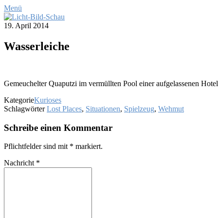
Menü
19. April 2014
Was­ser­lei­che
Ge­meu­chel­ter Qua­put­zi im ver­müll­ten Pool ei­ner auf­ge­las­se­nen Ho­tel
Kategorie
Kurioses
Schlagwörter
Lost Places
,
Situationen
,
Spielzeug
,
Wehmut
Schreibe einen Kommentar
Pflichtfelder sind mit
*
markiert.
Nachricht
*