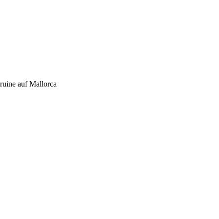
­rui­ne auf Mal­lor­ca