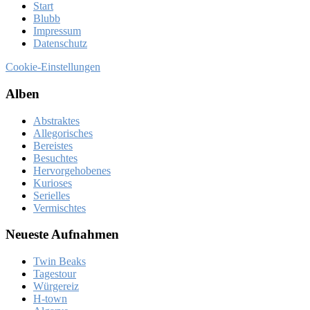
Start
Blubb
Im­pres­sum
Da­ten­schutz
Cookie-Einstellungen
Al­ben
Abstraktes
Allegorisches
Bereistes
Besuchtes
Hervorgehobenes
Kurioses
Serielles
Vermischtes
Neue­ste Auf­nah­men
Twin Beaks
Ta­ges­tour
Wür­ge­reiz
H‑town