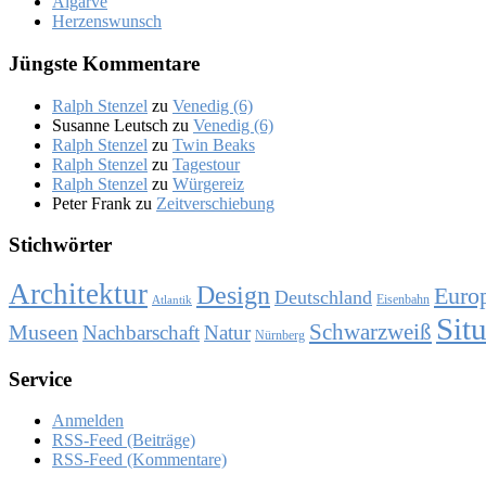
Al­gar­ve
Her­zens­wunsch
Jüng­ste Kom­men­ta­re
Ralph Stenzel
zu
Ve­ne­dig (6)
Susanne Leutsch
zu
Ve­ne­dig (6)
Ralph Stenzel
zu
Twin Beaks
Ralph Stenzel
zu
Ta­ges­tour
Ralph Stenzel
zu
Wür­ge­reiz
Peter Frank
zu
Zeit­ver­schie­bung
Stich­wör­ter
Architektur
Design
Euro
Deutschland
Eisenbahn
Atlantik
Sit
Schwarzweiß
Museen
Nachbarschaft
Natur
Nürnberg
Ser­vice
Anmelden
RSS-Feed (Beiträge)
RSS-Feed (Kommentare)