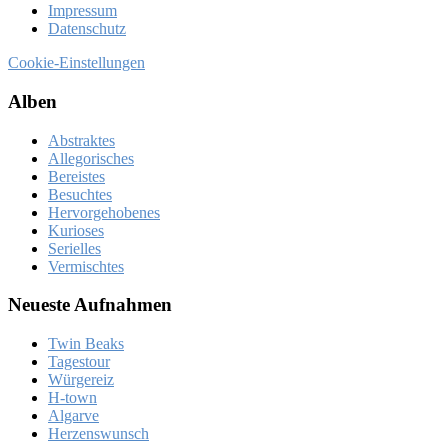
Im­pres­sum
Da­ten­schutz
Cookie-Einstellungen
Al­ben
Abstraktes
Allegorisches
Bereistes
Besuchtes
Hervorgehobenes
Kurioses
Serielles
Vermischtes
Neue­ste Auf­nah­men
Twin Beaks
Ta­ges­tour
Wür­ge­reiz
H‑town
Al­gar­ve
Her­zens­wunsch