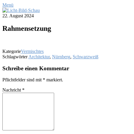
Menü
22. August 2024
Rah­men­set­zung
Kategorie
Vermischtes
Schlagwörter
Architektur
,
Nürnberg
,
Schwarzweiß
Schreibe einen Kommentar
Pflichtfelder sind mit
*
markiert.
Nachricht
*