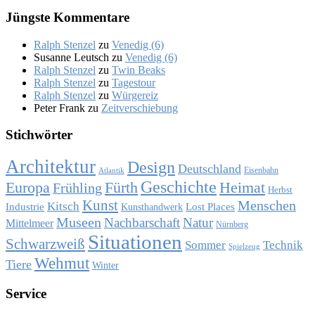
Jüng­ste Kom­men­ta­re
Ralph Stenzel
zu
Ve­ne­dig (6)
Susanne Leutsch
zu
Ve­ne­dig (6)
Ralph Stenzel
zu
Twin Beaks
Ralph Stenzel
zu
Ta­ges­tour
Ralph Stenzel
zu
Wür­ge­reiz
Peter Frank
zu
Zeit­ver­schie­bung
Stich­wör­ter
Architektur
Design
Deutschland
Eisenbahn
Atlantik
Geschichte
Europa
Fürth
Heimat
Frühling
Herbst
Kunst
Menschen
Kitsch
Industrie
Lost Places
Kunsthandwerk
Museen
Nachbarschaft
Natur
Mittelmeer
Nürnberg
Situationen
Schwarzweiß
Sommer
Technik
Spielzeug
Wehmut
Tiere
Winter
Ser­vice