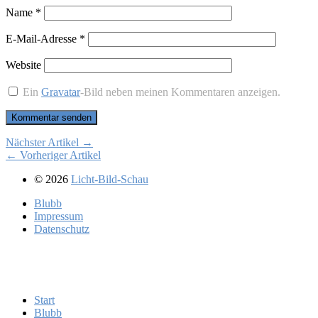
Name
*
E-Mail-Adresse
*
Website
Ein
Gravatar
-Bild neben meinen Kommentaren anzeigen.
Nächster Artikel →
← Vorheriger Artikel
© 2026
Licht-Bild-Schau
Blubb
Im­pres­sum
Da­ten­schutz
Start
Blubb