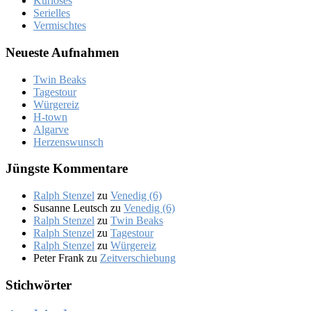
Kurioses
Serielles
Vermischtes
Neue­ste Auf­nah­men
Twin Beaks
Ta­ges­tour
Wür­ge­reiz
H‑town
Al­gar­ve
Her­zens­wunsch
Jüng­ste Kom­men­ta­re
Ralph Stenzel
zu
Ve­ne­dig (6)
Susanne Leutsch
zu
Ve­ne­dig (6)
Ralph Stenzel
zu
Twin Beaks
Ralph Stenzel
zu
Ta­ges­tour
Ralph Stenzel
zu
Wür­ge­reiz
Peter Frank
zu
Zeit­ver­schie­bung
Stich­wör­ter