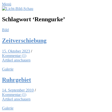
Menü
Schlagwort
‘Renngurke’
Bild
Zeit­ver­schie­bung
15. Oktober 2023
/
Kommentar (1)
Artikel anschauen
Galerie
Ruhr­ge­biet
14. September 2010
/
Kommentar (1)
Artikel anschauen
Galerie