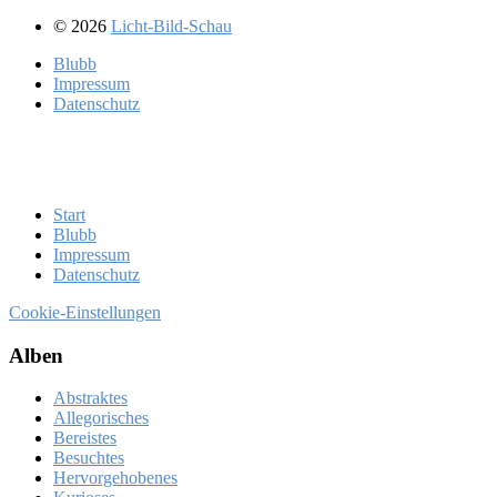
© 2026
Licht-Bild-Schau
Blubb
Im­pres­sum
Da­ten­schutz
Start
Blubb
Im­pres­sum
Da­ten­schutz
Cookie-Einstellungen
Al­ben
Abstraktes
Allegorisches
Bereistes
Besuchtes
Hervorgehobenes