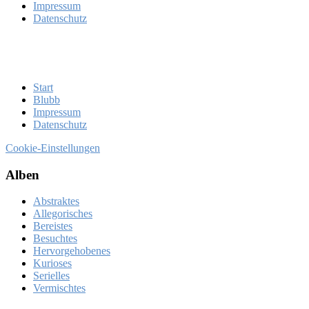
Im­pres­sum
Da­ten­schutz
Start
Blubb
Im­pres­sum
Da­ten­schutz
Cookie-Einstellungen
Al­ben
Abstraktes
Allegorisches
Bereistes
Besuchtes
Hervorgehobenes
Kurioses
Serielles
Vermischtes