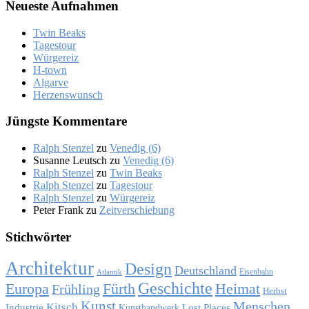
Neue­ste Auf­nah­men
Twin Beaks
Ta­ges­tour
Wür­ge­reiz
H‑town
Al­gar­ve
Her­zens­wunsch
Jüng­ste Kom­men­ta­re
Ralph Stenzel
zu
Ve­ne­dig (6)
Susanne Leutsch
zu
Ve­ne­dig (6)
Ralph Stenzel
zu
Twin Beaks
Ralph Stenzel
zu
Ta­ges­tour
Ralph Stenzel
zu
Wür­ge­reiz
Peter Frank
zu
Zeit­ver­schie­bung
Stich­wör­ter
Architektur
Design
Deutschland
Eisenbahn
Atlantik
Geschichte
Europa
Fürth
Heimat
Frühling
Herbst
Kunst
Menschen
Kitsch
Industrie
Lost Places
Kunsthandwerk